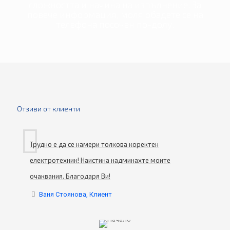
сложността и начина на изпълнение. За
повече информация, моля обадете се на
телефона посочен по-долу.
Отзиви от клиенти
Трудно е да се намери толкова коректен
електротехник! Наистина надминахте моите
очаквания. Благодаря Ви!
Ваня Стоянова, Клиент