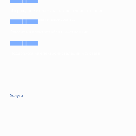
Изграждане и подмяна на електроинсталации
Ремонт на електротабла и инсталации
Поддръжка на електроинсталации и системи
Услуги
Монтаж на електромери